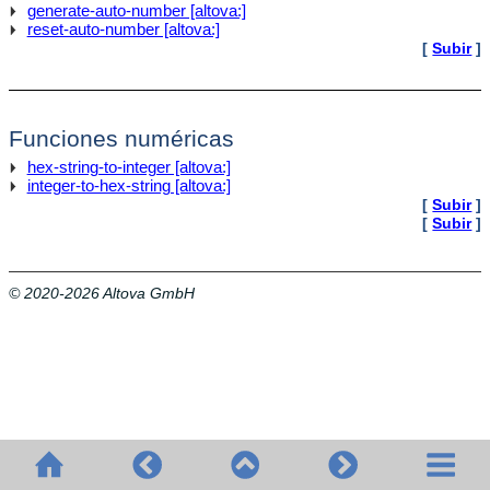
generate-auto-number [altova:]
reset-auto-number [altova:]
[
Subir
]
Funciones numéricas
hex-string-to-integer [altova:]
integer-to-hex-string [altova:]
[
Subir
]
[
Subir
]
© 2020-2026 Altova GmbH