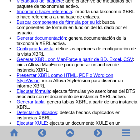
•
Metadatos del paquete
: abre el archivo de metadatos del
paquete de taxonomías activo.
•
Importar o hacer referencia
: importa una taxonomía XBRL
o hace referencia a una base de enlaces.
•
Buscar componente de fórmula por su Id
: busca
componentes de fórmula en función del Id. dado por el
usuario.
•
Generar documentación
: genera documentación de la
taxonomía XBRL activa.
•
Configurar la vista
: define las opciones de configuración de
la vista XBRL.
•
Generar XBRL con MapForce a partir de BD, Excel, CSV
:
inicia Altova MapForce para generar un archivo de
instancia XBRL.
•
Presentar XBRL como HTML, PDF o Word con
StyleVision
: inicia Altova StyleVision para diseñar un
informe XBRL.
•
Ejecutar fórmula
: ejecuta fórmulas y/o aserciones del DTS
asociado con el documento de instancia XBRL activo.
•
Generar tabla
: genera tablas XBRL a partir de una instancia
XBRL.
•
Detectar duplicados
: detecta hechos duplicados en
instancias XBRL.
•
Ejecutar XULE
: ejecuta un documento XULE en un
documento de instancia XBRL.
•
Transformar Inline XBRL
: genera la parte Inline XBRL de un
documento XHTML como XBRL.