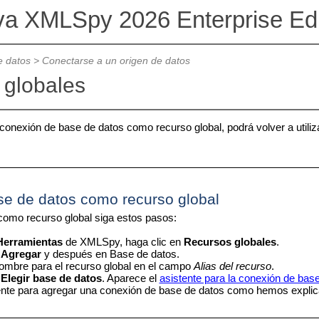
va XMLSpy 2026 Enterprise Ed
e datos
>
Conectarse a un origen de datos
 globales
 conexión de base de datos como recurso global, podrá volver a utili
se de datos como recurso global
como recurso global siga estos pasos:
Herramientas
de
XMLSpy
, haga clic en
Recursos globales
.
n
Agregar
y después en Base de datos.
ombre para el recurso global en el campo
Alias del recurso
.
n
Elegir base de datos
. Aparece el
asistente para la conexión de bas
ente para agregar una conexión de base de datos como hemos explic