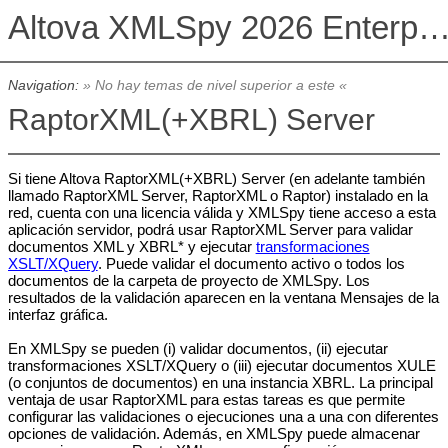
Altova XMLSpy 2026 Enterprise Edit
Navigation:
» No hay temas de nivel superior a este «
RaptorXML(+XBRL) Server
Si tiene Altova RaptorXML(+XBRL) Server (en adelante también
llamado RaptorXML Server, RaptorXML o Raptor) instalado en la
red, cuenta con una licencia válida y XMLSpy tiene acceso a esta
aplicación servidor, podrá usar RaptorXML Server para validar
documentos XML y XBRL* y ejecutar
transformaciones
XSLT/XQuery
. Puede validar el documento activo o todos los
documentos de la carpeta de proyecto de XMLSpy. Los
resultados de la validación aparecen en la ventana Mensajes de la
interfaz gráfica.
En XMLSpy se pueden (i) validar documentos, (ii) ejecutar
transformaciones XSLT/XQuery o (iii) ejecutar documentos XULE
(o conjuntos de documentos) en una instancia XBRL. La principal
ventaja de usar RaptorXML para estas tareas es que permite
configurar las validaciones o ejecuciones una a una con diferentes
opciones de validación. Además, en XMLSpy puede almacenar