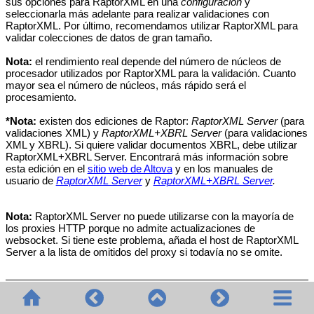
sus opciones para RaptorXML en una
configuración
y
seleccionarla más adelante para realizar validaciones con
RaptorXML. Por último, recomendamos utilizar RaptorXML para
validar colecciones de datos de gran tamaño.
Nota:
el rendimiento real depende del número de núcleos de
procesador utilizados por RaptorXML para la validación. Cuanto
mayor sea el número de núcleos, más rápido será el
procesamiento
.
*Nota:
existen dos ediciones de Raptor:
RaptorXML Server
(para
validaciones XML) y
RaptorXML+XBRL Server
(para validaciones
XML y XBRL). Si quiere validar documentos XBRL, debe utilizar
RaptorXML+XBRL Server. Encontrará más información sobre
esta edición en el
sitio web de Altova
y en los manuales de
usuario de
RaptorXML Server
y
RaptorXML+XBRL Server
.
Nota:
RaptorXML Server no puede utilizarse con la mayoría de
los proxies HTTP porque no admite actualizaciones de
websocket. Si tiene este problema, añada el host de RaptorXML
Server a la lista de omitidos del proxy si todavía no se omite.
Pasos para validar o transformar datos con