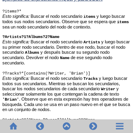
?items?*
Esto significa:
Buscar el nodo secundario
y luego buscar
items
todos sus nodos secundarios. Observe que se espera que
items
sea un nodo secundario del nodo de contexto.
?Artists?1?Albums?2?Name
Esto significa:
Buscar el nodo secundario
y luego buscar
Artists
su primer nodo secundario. Dentro de ese nodo, buscar el nodo
secundario
y después buscar su segundo nodo
Albums
secundario. Devolver el nodo
de ese segundo nodo
Name
secundario.
?Tracks?*[contains(?Writer, 'Brian')]
Esto significa:
Buscar el nodo secundario
y luego buscar
Tracks
todos sus secundarios. Mientras se buscan los secundarios,
buscar los nodos secundarios de cada secundario
y
Writer
seleccionar solamente los que contengan la cadena de texto
. Observe que en esta expresión hay tres operadores de
'Brian'
búsqueda. Cada uno se usa en un paso nuevo en el que se busca
en un conjunto de nodos.
?Artists?*[?Name="Queen"]?Albums?*?Name
Esto significa:
Dentro del objeto raíz, buscar el nodo secundario
y luego buscar todos sus secundarios que tengan el
Artists