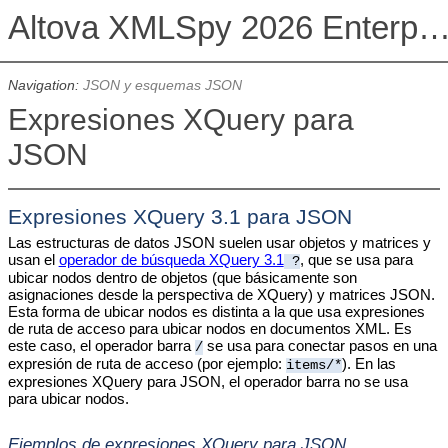
Altova XMLSpy 2026 Enterprise Edit
Navigation:
JSON y esquemas JSON
Expresiones XQuery para
JSON
Expresiones XQuery 3.1 para JSON
Las estructuras de datos JSON suelen usar objetos y matrices y
usan el
operador de búsqueda XQuery 3.1
, que se usa para
?
ubicar nodos dentro de objetos (que básicamente son
asignaciones desde la perspectiva de XQuery) y matrices JSON.
Esta forma de ubicar nodos es distinta a la que usa expresiones
de ruta de acceso para ubicar nodos en documentos XML. Es
este caso, el operador barra
se usa para conectar pasos en una
/
expresión de ruta de acceso (por ejemplo:
). En las
items/*
expresiones XQuery para JSON, el operador barra no se usa
para ubicar nodos.
Ejemplos de expresiones XQuery para JSON