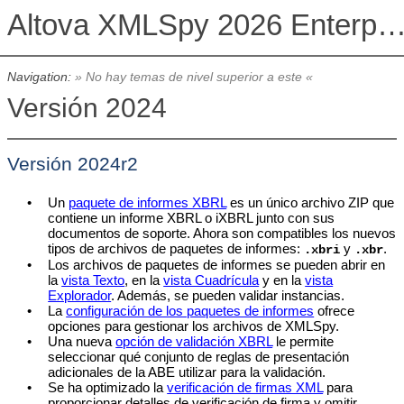
Altova XMLSpy 2026 Enterprise Edit
Navigation:
» No hay temas de nivel superior a este «
Versión 2024
Versión 2024r2
•
Un
paquete de informes XBRL
es un único archivo ZIP que
contiene un informe XBRL o iXBRL junto con sus
documentos de soporte. Ahora son compatibles los nuevos
tipos de archivos de paquetes de informes:
y
.
.xbri
.xbr
•
Los archivos de paquetes de informes se pueden abrir en
la
vista Texto
, en la
vista Cuadrícula
y en la
vista
Explorador
. Además, se pueden validar instancias.
•
La
configuración de los paquetes de informes
ofrece
opciones para gestionar los archivos de
XMLSpy
.
•
Una nueva
opción de validación XBRL
le permite
seleccionar qué conjunto de reglas de presentación
adicionales de la ABE utilizar para la validación.
•
Se ha optimizado la
verificación de firmas XML
para
proporcionar detalles de verificación de firma y omitir