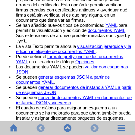
errores del certificado. Esta opción le permite verificar
firmas creadas con certificados antiguos y averiguar qué
firma está sin verificar, si es que hay alguna, en un
documento que tiene varias firmas.
•
Se han añadido nuevos tipos de conformidad
YAML
para
permitir la visualización y edición de
documentos YAML
.
Sus extensiones de archivo predeterminadas son
y
.yaml
.
.yml
•
La vista Texto permite ahora la
visualización jerárquica y la
edición inteligente de documentos YAML
.
•
Puede definir el
formato pretty-print de los documentos
YAML
en el cuadro de diálogo
Opciones
.
•
Los documentos YAML se pueden
validar con esquemas
JSON
.
•
Se pueden
generar esquemas JSON a partir de
documentos YAML
.
•
Se pueden
generar documentos de instancia YAML a partir
de esquemas JSON
.
•
Se pueden
convertir documentos YAML en documentos de
instancia JSON y viceversa
.
•
El cuadro de diálogo para asignar un esquema a un
documento se ha mejorado para que ahora también pueda
instalar y asignar directamente paquetes de esquemas.
Esta función se encuentra en los siguientes comandos:
Archivo | Nuevo
,
DTD/Esquema | Asignar DTD
y
DTD/Esquema | Asignar esquema
.