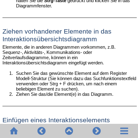
halten Sie die
Strg-Taste
gedrückt und klicken Sie in das
Diagrammfenster.
Ziehen vorhandener Elemente in das
Interaktionsübersichtsdiagramm
Elemente, die in anderen Diagrammen vorkommen, z.B.
Sequenz-, Aktivitäts-, Kommunikations- oder
Zeitverlaufsdiagramme, können in ein
Interaktionsübersichtsdiagramm eingefügt werden.
1.
Suchen Sie das gewünschte Element auf dem Register
Modell-Struktur (Sie können dazu das Suchfunktionstextfeld
verwenden oder Strg + F drücken, um nach einem
beliebigen Element zu suchen).
2.
Ziehen Sie das/die Element(e) in das Diagramm.
Einfügen eines Interaktionselements
1.
Klicken Sie in der Symbolleiste auf das Symbol
"Aufrufverhalten-Aktion (Interaktion)"
und anschließend