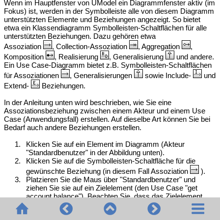
Wenn im Hauptfenster von UModel ein Diagrammfenster aktiv (im
Fokus) ist, werden in der Symbolleiste alle von diesem Diagramm
unterstützten Elemente und Beziehungen angezeigt. So bietet
etwa ein Klassendiagramm Symbolleisten-Schaltflächen für alle
unterstützten Beziehungen. Dazu gehören etwa
Assoziation
, Collection-Assoziation
, Aggregation
,
Komposition
, Realisierung
, Generalisierung
und andere.
Ein Use Case-Diagramm bietet z.B. Symbolleisten-Schaltflächen
für Assoziationen
, Generalisierungen
sowie Include-
und
Extend-
Beziehungen.
In der Anleitung unten wird beschrieben, wie Sie eine
Assoziationsbeziehung zwischen einem Akteur und einem Use
Case (Anwendungsfall) erstellen. Auf dieselbe Art können Sie bei
Bedarf auch andere Beziehungen erstellen.
1.
Klicken Sie auf ein Element im Diagramm (Akteur
"Standardbenutzer" in der Abbildung unten).
2.
Klicken Sie auf die Symbolleisten-Schaltfläche für die
gewünschte Beziehung (in diesem Fall Assoziation
)
.
3.
Platzieren Sie die Maus über "Standardbenutzer" und
ziehen Sie sie auf ein Zielelement (den Use Case "get
account balance"). Beachten Sie, dass das Zielelement
grün markiert wird und die Beziehung nur akzeptiert, wenn
diese gemäß der UML-Spezifikation sinnvoll ist.