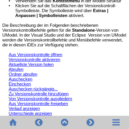
•
Verwenden Sie das
Kontextmenü
in der Modell-Struktur
•
Klicken Sie auf die Schaltflächen der Versionskontroll-
Symbolleiste. Die Symbolleiste wird über
Extras |
Anpassen | Symbolleisten
aktiviert.
Die Beschreibung der im Folgenden beschriebenen
Versionskontrollbefehle gelten für die
Standalone
-Version von
UModel. In der Visual Studio und der Eclipse Version von UModel
werden die Versionskontrollbefehle und Menübefehle verwendet,
die in diesen IDEs zur Verfügung stehen.
Aus Versionskontrolle öffnen
Versionskontrolle aktivieren
Aktuellste Version holen
Abrufen
Ordner abrufen
Auschecken
Einchecken
Auschecken rückgängig...
Zu Versionskontrolle hinzufügen
Von Versionskontrolle ausgliedern
Aus Versionskontrolle freigeben
Verlauf anzeigen
Unterschiede anzeigen
Eigenschaften anzeigen
Status aktualisieren
Versionskontrollmanager