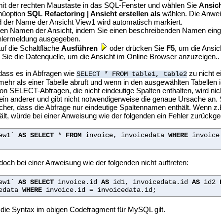
mit der rechten Maustaste in das SQL-Fenster und wählen Sie
Ansich
nüoption
SQL Refactoring | Ansicht erstellen als
wählen. Die Anwei
d der Name der Ansicht View1 wird automatisch markiert.
en Namen der Ansicht, indem Sie einen beschreibenden Namen einge
ehlermeldung ausgegeben.
auf die Schaltfläche
Ausführen
oder drücken Sie
F5
, um die Ansich
n Sie die Datenquelle, um die Ansicht im Online Browser anzuzeigen..
 dass es in Abfragen wie
zu nicht 
SELECT * FROM table1, table2
ehr als einer Tabelle abruft und wenn in den ausgewählten Tabellen
n SELECT-Abfragen, die nicht eindeutige Spalten enthalten, wird nicht
ein anderer und gibt nicht notwendigerweise die genaue Ursache an. 
her, dass die Abfrage nur eindeutige Spaltennamen enthält. Wenn z
thält, würde bei einer Anweisung wie der folgenden ein Fehler zurück
ew1`
AS
SELECT
*
FROM
invoice, invoicedata
WHERE
invoice
doch bei einer Anweisung wie der folgenden nicht auftreten:
ew1`
AS
SELECT
invoice.id
AS
id1, invoicedata.id
AS
id2
cedata
WHERE
invoice.id = invoicedata.id;
die Syntax im obigen Codefragment für MySQL gilt.