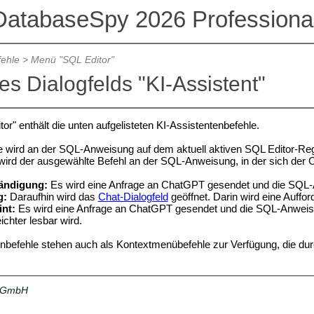
DatabaseSpy 2026 Professional
ehle
>
Menü "SQL Editor"
es Dialogfelds "KI-Assistent"
r" enthält die unten aufgelisteten KI-Assistentenbefehle.
e wird an der SQL-Anweisung auf dem aktuell aktiven SQL Editor-Re
wird der ausgewählte Befehl an der SQL-Anweisung, in der sich der C
tändigung:
Es wird eine Anfrage an ChatGPT gesendet und die SQL-A
g:
Daraufhin wird das
Chat-Dialogfeld
geöffnet. Darin wird eine Auffo
int:
Es wird eine Anfrage an ChatGPT gesendet und die SQL-Anweisun
ichter lesbar wird.
nbefehle stehen auch als Kontextmenübefehle zur Verfügung, die du
a GmbH