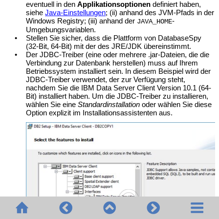
eventuell in den
Applikationsoptionen
definiert haben,
siehe
Java-Einstellungen
; (ii) anhand des JVM-Pfads in der
Windows Registry; (iii) anhand der
-
JAVA_HOME
Umgebungsvariablen.
•
Stellen Sie sicher, dass die Plattform von
DatabaseSpy
(32-Bit, 64-Bit) mit der des JRE/JDK übereinstimmt.
•
Der JDBC-Treiber (eine oder mehrere .jar-Dateien, die die
Verbindung zur Datenbank herstellen) muss auf Ihrem
Betriebssystem installiert sein. In diesem Beispiel wird der
JDBC-Treiber verwendet, der zur Verfügung steht,
nachdem Sie die IBM Data Server Client Version 10.1 (64-
Bit) installiert haben. Um die JDBC-Treiber zu installieren,
wählen Sie eine
Standardinstallation
oder wählen Sie diese
Option explizit im Installationsassistenten aus.