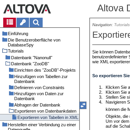
Altova 
Navigation:
Tutorials
Exportier
Einführung
Die Benutzeroberfläche von
Dateipfade
DatabaseSpy
Anmerkungen zur Unterstützung
Tutorials
Projektfenster
Sie können Datenba
Unterstützte Datenbanken in
benutzerdefinierter
DatabaseSpy
Online Browser
Datenbank "Nanonull"
wie XML exportiere
Fenster "Eigenschaften"
Datenbank "ZooDB"
Erstellen einer neuen Datenbank
Fenster "Übersicht"
Erstellen von Datenbanktabellen
Einrichten des "ZooDB"-Projekts
So exportieren Sie
Dateninspektorfenster
Ausführen von SQL Scripts
Hinzufügen von Tabellen zur
Herstellen einer Verbindung zur
Datenbank
Datenbank
Fenster "Ausgabe"
Öffnen des Tutorial-Projekts
1.
Klicken Sie 
Definieren von Constraints
Hinzufügen von SQL-Dateien
Öffnen und Ausführen einer
Fenster "Datenbankstruktur
Anzeigen einer Datenbank
2.
Klicken Sie 
SQL-Datei
Change Script"
Hinzufügen von Daten zur
Speichern des Projekts und der
Definieren eines eindeutigen
3.
Stellen Sie s
Datenbank
Datenquelle
Hinzufügen von Tabellen mit
Schlüssels
SQL Editor
4.
Navigieren S
Hilfe des Design Editors
Abfragen der Datenbank
Definieren der
Definieren eines Check
Verwendung eines INSERT-
Design Editor
Fenster "Meldung"
können die M
Projektstartoptionen
Generieren und Bearbeiten
Constraint
Scripts
Exportieren von Datenbankdaten
Hinzufügen von Objekten als
Ausführungszielleiste
Fenster "Ergebnis"
einer CREATE-Anweisung
Definieren eines Standard-
Importieren von Daten aus
Favoriten
Objekte, die
Exportieren von Tabellen in XML
Menüleiste, Symbolleisten und
Hinzufügen einer neuen Spalte
Constraint
CSV-Dateien
Um vor dem E
Erstellen von Abfragen mittels
Statusleiste
Herstellen einer Verbindung zu einer
zu einer Tabelle
auf die Scha
Definieren eines
Importieren von Daten aus
Drag and Drop
Anordnen der Informationsfenster
Datenquelle