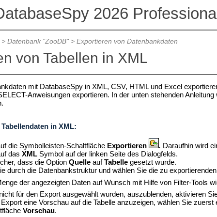
DatabaseSpy 2026 Professional
>
Datenbank "ZooDB"
>
Exportieren von Datenbankdaten
en von Tabellen in XML
nkdaten mit DatabaseSpy in XML, CSV, HTML und Excel exportieren.
 SELECT-Anweisungen exportieren. In der unten stehenden Anleitung 
n.
 Tabellendaten in XML:
auf die Symbolleisten-Schaltfläche
Exportieren
.
Daraufhin wird ein
auf das
XML
Symbol auf der linken Seite des Dialogfelds.
icher, dass die Option
Quelle
auf
Tabelle
gesetzt wurde.
ie durch die Datenbankstruktur und wählen Sie die zu exportierenden
enge der angezeigten Daten auf Wunsch mit Hilfe von Filter-Tools w
 nicht für den Export ausgewählt wurden, auszublenden, aktivieren S
xport eine Vorschau auf die Tabelle anzuzeigen, wählen Sie zuerst 
ltfläche
Vorschau
.