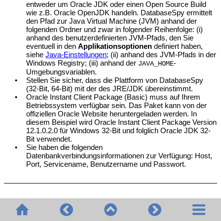
entweder um Oracle JDK oder einen Open Source Build
wie z.B. Oracle OpenJDK handeln.
DatabaseSpy ermittelt
den Pfad zur Java Virtual Machine (JVM) anhand der
folgenden Ordner und zwar in folgender Reihenfolge: (i)
anhand des benutzerdefinierten JVM-Pfads, den Sie
eventuell in den
Applikationsoptionen
definiert haben,
siehe
Java-Einstellungen
; (ii) anhand des JVM-Pfads in der
Windows Registry; (iii) anhand der
-
JAVA_HOME
Umgebungsvariablen.
•
Stellen Sie sicher, dass die Plattform von
DatabaseSpy
(32-Bit, 64-Bit) mit der des JRE/JDK übereinstimmt.
•
Oracle Instant Client Package (Basic) muss auf Ihrem
Betriebssystem verfügbar sein. Das Paket kann von der
offiziellen Oracle Website heruntergeladen werden. In
diesem Beispiel wird Oracle Instant Client Package Version
12.1.0.2.0 für Windows 32-Bit und folglich Oracle JDK 32-
Bit verwendet.
•
Sie haben die folgenden
Datenbankverbindungsinformationen zur Verfügung: Host,
Port, Servicename, Benutzername und Passwort.
Verbindung
1.
Starten Sie den Datenbank-Verbindungsassistenten
und