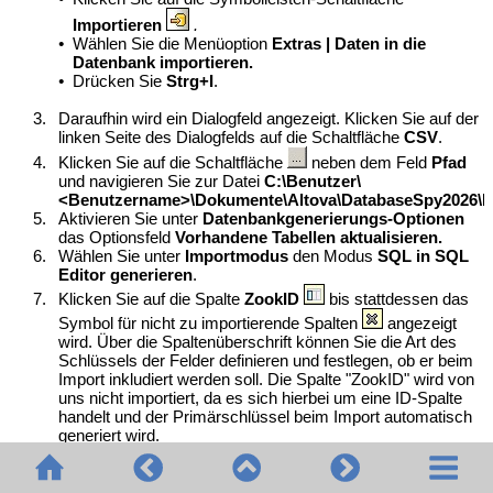
Importieren
.
•
Wählen Sie die Menüoption
Extras | Daten in die
Datenbank importieren.
•
Drücken Sie
Strg+I
.
3.
Daraufhin wird ein Dialogfeld angezeigt. Klicken Sie auf der
linken Seite des Dialogfelds auf die Schaltfläche
CSV
.
4.
Klicken Sie auf die Schaltfläche
neben dem Feld
Pfad
und
navigieren Sie zur Datei
C:\Benutzer\
<Benutzername>\Dokumente\Altova\DatabaseSpy2026\D
5.
Aktivieren Sie unter
Datenbankgenerierungs-Optionen
das Optionsfeld
Vorhandene Tabellen aktualisieren.
6.
Wählen Sie unter
Importmodus
den Modus
SQL in SQL
Editor generieren
.
7.
Klicken Sie auf die Spalte
ZookID
bis stattdessen das
Symbol für nicht zu importierende Spalten
angezeigt
wird.
Über die Spaltenüberschrift können Sie die Art des
Schlüssels der Felder definieren und festlegen, ob er beim
Import inkludiert werden soll. Die Spalte "ZookID" wird von
uns nicht importiert, da es sich hierbei um eine ID-Spalte
handelt und der Primärschlüssel beim Import automatisch
generiert wird.