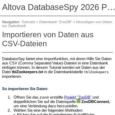
Altova DatabaseSpy 2026 Professional Edit
Navigation:
Tutorials
>
Datenbank "ZooDB"
>
Hinzufügen von Daten
zur Datenbank
Importieren von Daten aus
CSV-Dateien
DatabaseSpy bietet eine Importfunktion, mit deren Hilfe Sie Daten
aus CSV (Comma Separated Value)-Dateien in eine Datenbank
einfügen können. In diesem Tutorial werden wir Daten aus der
Datei
tblZookeepers.txt
in die Datenbanktabelle
tblZookepers
importieren.
So importieren Sie Daten:
1.
Öffnen Sie das zuvor erstellte
Projekt "ZooDB"
und
doppelklicken Sie auf die Datenquelle
ZooDBConnect,
um eine Verbindung dazu herzustellen.
2.
Wählen Sie eine der folgenden Methoden:
•
Klicken Sie auf die Symbolleisten-Schaltfläche