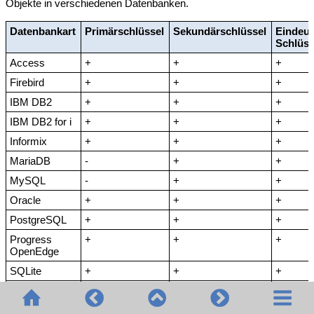
Objekte in verschiedenen Datenbanken.
Datenbankart
Primärschlüssel
Sekundärschlüssel
Eindeut
Schlüss
Access
+
+
+
Firebird
+
+
+
IBM DB2
+
+
+
IBM DB2 for i
+
+
+
Informix
+
+
+
MariaDB
-
+
+
MySQL
-
+
+
Oracle
+
+
+
PostgreSQL
+
+
+
Progress
+
+
+
OpenEdge
SQLite
+
+
+
SQL Server
+
+
+
Sybase
+
+
+