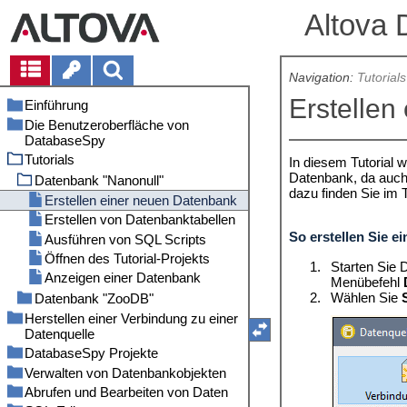
Altova 
Navigation:
Tutorials
Erstellen
Einführung
Die Benutzeroberfläche von
Dateipfade
DatabaseSpy
Anmerkungen zur Unterstützung
Tutorials
Projektfenster
In diesem Tutorial 
Unterstützte Datenbanken in
Datenbank, da auch 
DatabaseSpy
Online Browser
Datenbank "Nanonull"
dazu finden Sie im T
Fenster "Eigenschaften"
Erstellen einer neuen Datenbank
Fenster "Übersicht"
Erstellen von Datenbanktabellen
So erstellen Sie e
Dateninspektorfenster
Ausführen von SQL Scripts
Fenster "Ausgabe"
Öffnen des Tutorial-Projekts
1.
Starten Sie 
Fenster "Datenbankstruktur
Anzeigen einer Datenbank
Menübefehl
Change Script"
2.
Wählen Sie
Datenbank "ZooDB"
SQL Editor
Einrichten des "ZooDB"-Projekts
Herstellen einer Verbindung zu einer
Design Editor
Fenster "Meldung"
Datenquelle
Hinzufügen von Tabellen zur
Herstellen einer Verbindung zur
Ausführungszielleiste
Fenster "Ergebnis"
Datenbank
Datenbank
DatabaseSpy Projekte
Starten des
Verbindungsassistenten
Menüleiste, Symbolleisten und
Definieren von Constraints
Hinzufügen von SQL-Dateien
Öffnen und Ausführen einer
Verwalten von Datenbankobjekten
Hinzufügen von Datenquellen
Statusleiste
SQL-Datei
Übersicht über Datenbanktreiber
Hinzufügen von Daten zur
Speichern des Projekts und der
Definieren eines eindeutigen
Abrufen und Bearbeiten von Daten
Hinzufügen von Dateien
Tabellen
Anordnen der Informationsfenster
Datenbank
Datenquelle
Hinzufügen von Tabellen mit
Schlüssels