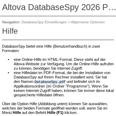
Altova DatabaseSpy 2026 Professional Edit
Navigation:
DatabaseSpy-Einstellungen
>
Allgemeine Optionen
Hilfe
DatabaseSpy bietet eine Hilfe (Benutzerhandbuch) in zwei
Formaten:
•
eine Online-Hilfe im HTML-Format. Diese steht auf der
Altova-Website zur Verfügung. Um die Online-Hilfe aufrufen
zu können, benötigen Sie Internet-Zugriff.
•
eine Hilfedatei im PDF-Format, die bei der Installation von
DatabaseSpy
auf Ihrem Rechner installiert wird. Sie hat
den
Namen
und befindet sich im
DatabaseSpy
.pdf
Applikationsordner
(im Ordner "Programme")
. Wenn Sie
keinen Internet-Zugriff haben, können Sie immer diese lokal
gespeicherte Hilfedatei öffnen.
Über die Option Hilfe (
Abbildung unten
) können Sie auswählen,
welches der beiden Formate geöffnet werden soll, wenn Sie im
Menü
Hilfe
auf den Befehl
Hilfe (F1)
klicken.