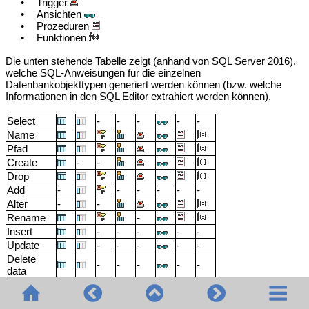
•
Trigger
•
Ansichten
•
Prozeduren
•
Funktionen
Die unten stehende Tabelle zeigt (anhand von SQL Server 2016),
welche SQL-Anweisungen für die einzelnen
Datenbankobjekttypen generiert werden können (bzw. welche
Informationen in den SQL Editor extrahiert werden können).
Select
-
-
-
-
-
Name
Pfad
Create
-
-
Drop
Add
-
-
-
-
-
-
Alter
-
-
Rename
-
Insert
-
-
-
-
-
Update
-
-
-
-
-
Delete
-
-
-
-
-
data
Ausführen
-
-
-
-
-
-
-
SQL Server 2016