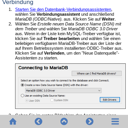
Verbindung
1.
Starten Sie den Datenbank-Verbindungsassistenten
,
wählen Sie
Verbindungsassistent
und anschließend
MariaDB (ODBC/Native).
aus. Klicken Sie auf
Weiter
.
2.
Wählen Sie
Erstelle neuen Data Source Name (DSN) mit
dem Treiber
und wählen Sie
MariaDB ODBC 3.0 Driver
aus. Wenn in der Liste kein MySQL-Treiber verfügbar ist,
klicken Sie auf
Treiber bearbeiten
und wählen Sie einen
beliebigen verfügbaren MariaDB-Treiber aus der Liste der
auf Ihrem Betriebssystem installierten ODBC-Treiber aus.
Klicken Sie auf
Verbinden
, um den "Neue Datenquelle"-
Assistenten zu starten.
3.
Geben Sie im ersten Bildschirm des Assistenten einen
Namen und optional eine Beschreibung für diese ODBC-
Datenquelle ein und klicken Sie auf
OK
.