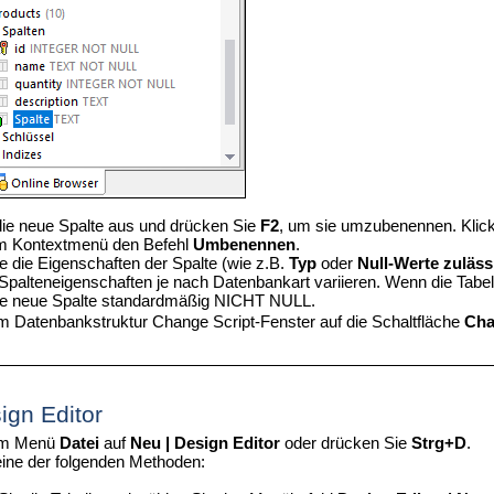
ie neue Spalte aus und drücken Sie
F2
, um sie umzubenennen. Klicke
im Kontextmenü den Befehl
Umbenennen
.
ie die Eigenschaften der Spalte (wie z.B.
Typ
oder
Null-Werte zuläss
Spalteneigenschaften je nach Datenbankart variieren.
Wenn die Tabell
die neue Spalte standardmäßig NICHT NULL.
im Datenbankstruktur Change Script-Fenster auf die Schaltfläche
Cha
ign Editor
 im Menü
Datei
auf
Neu | Design Editor
oder drücken Sie
Strg+D
.
ine der folgenden Methoden: