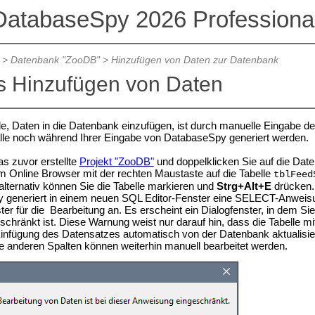
DatabaseSpy 2026 Professional
>
Datenbank "ZooDB"
>
Hinzufügen von Daten zur Datenbank
s Hinzufügen von Daten
e, Daten in die Datenbank einzufügen, ist durch manuelle Eingabe 
 alle noch während Ihrer Eingabe von DatabaseSpy generiert werden.
as zuvor erstellte
Projekt "ZooDB"
und doppelklicken Sie auf die Dat
im Online Browser mit der rechten Maustaste auf die Tabelle
tblFeed
 alternativ können Sie die Tabelle markieren und
Strg+Alt+E
drücken.
generiert in einem neuen SQL Editor-Fenster eine SELECT-Anweisung
ter für die Bearbeitung an.
Es erscheint ein Dialogfenster, in dem Si
schränkt ist. Diese Warnung weist nur darauf hin, dass die Tabelle mi
infügung des Datensatzes automatisch von der Datenbank aktualisier
le anderen Spalten können weiterhin manuell bearbeitet werden.