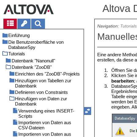
Altova 
Navigation:
Tutorials
Manuelle
Einführung
Die Benutzeroberfläche von
Dateipfade
DatabaseSpy
Anmerkungen zur Unterstützung
Tutorials
Projektfenster
Eine andere Method
Unterstützte Datenbanken in
erstellen, da diese
DatabaseSpy
Online Browser
Datenbank "Nanonull"
Fenster "Eigenschaften"
Datenbank "ZooDB"
Erstellen einer neuen Datenbank
1.
Öffnen Sie d
Fenster "Übersicht"
Erstellen von Datenbanktabellen
Einrichten des "ZooDB"-Projekts
2.
Klicken Sie 
Dateninspektorfenster
Ausführen von SQL Scripts
Hinzufügen von Tabellen zur
Herstellen einer Verbindung zur
bearbeiten
;
Datenbank
Datenbank
3.
DatabaseSpy 
Fenster "Ausgabe"
Öffnen des Tutorial-Projekts
Ergebnisfens
Definieren von Constraints
Hinzufügen von SQL-Dateien
Öffnen und Ausführen einer
Fenster "Datenbankstruktur
Anzeigen einer Datenbank
Tabelle einge
SQL-Datei
Change Script"
Hinzufügen von Daten zur
Speichern des Projekts und der
Definieren eines eindeutigen
werden bei E
Datenbank
Datenquelle
Hinzufügen von Tabellen mit
Schlüssels
SQL Editor
eingeben. Al
Hilfe des Design Editors
Definieren der
Definieren eines Check
Verwendung eines INSERT-
Design Editor
Fenster "Meldung"
Projektstartoptionen
Generieren und Bearbeiten
Constraint
Scripts
Ausführungszielleiste
Fenster "Ergebnis"
einer CREATE-Anweisung
Definieren eines Standard-
Importieren von Daten aus
Menüleiste, Symbolleisten und
Hinzufügen einer neuen Spalte
Constraint
CSV-Dateien
Statusleiste
zu einer Tabelle
Definieren eines
Importieren von Daten aus
Anordnen der Informationsfenster