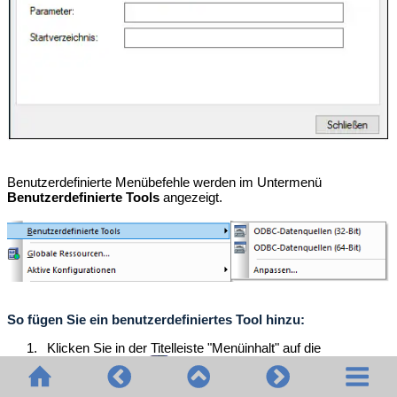
Benutzerdefinierte Menübefehle werden im Untermenü
Benutzerdefinierte Tools
angezeigt.
So fügen Sie ein benutzerdefiniertes Tool hinzu:
1.
Klicken Sie in der Titelleiste "Menüinhalt" auf die
Schaltfläche
Neu
oder drücken Sie die Taste
Einfügen
.
2.
Geben Sie im Textfeld, das daraufhin angezeigt wird, den
String ein, der im Menü
Extras
als Menübefehl angezeigt