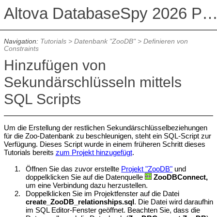
Altova DatabaseSpy 2026 Professional Edit
Navigation:
Tutorials
>
Datenbank "ZooDB"
>
Definieren von
Constraints
Hinzufügen von
Sekundärschlüsseln mittels
SQL Scripts
Um die Erstellung der restlichen Sekundärschlüsselbeziehungen
für die Zoo-Datenbank zu beschleunigen, steht ein SQL-Script zur
Verfügung. Dieses Script wurde in einem früheren Schritt dieses
Tutorials bereits
zum Projekt hinzugefügt
.
1.
Öffnen Sie das zuvor erstellte
Projekt "ZooDB"
und
doppelklicken Sie auf die Datenquelle
ZooDBConnect,
um eine Verbindung dazu herzustellen.
2.
Doppelklicken Sie im Projektfenster auf die Datei
create_ZooDB_relationships.sql
. Die Datei wird daraufhin
im SQL Editor-Fenster geöffnet. Beachten Sie, dass die