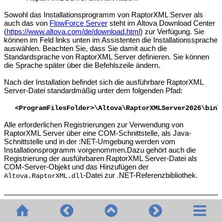
Sowohl das Installationsprogramm von RaptorXML Server als
auch das von
FlowForce Server
steht im Altova Download Center
(
https://www.altova.com/de/download.html
) zur Verfügung. Sie
können im Feld links unten im Assistenten die Installationssprache
auswählen. Beachten Sie, dass Sie damit auch die
Standardsprache von RaptorXML Server definieren. Sie können
die Sprache später über die Befehlszeile ändern.
Nach der Installation befindet sich die ausführbare RaptorXML
Server-Datei standardmäßig unter dem folgenden Pfad:
<ProgramFilesFolder>\Altova\
RaptorXMLServer2026
\bin\
Alle erforderlichen Registrierungen zur Verwendung von
RaptorXML Server über eine COM-Schnittstelle, als Java-
Schnittstelle und in der :NET-Umgebung werden vom
Installationsprogramm vorgenommen.Dazu gehört auch die
Registrierung der ausführbaren RaptorXML Server-Datei als
COM-Server-Objekt und das Hinzufügen der
-Datei zur .NET-Referenzbibliothek.
Altova.RaptorXML.dll
Deinstallieren von
RaptorXML Server