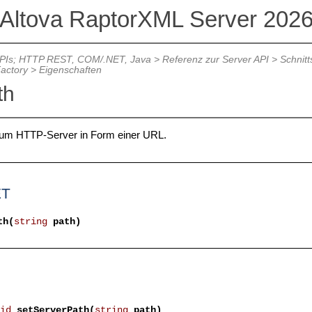
Altova RaptorXML Server 202
APIs; HTTP REST, COM/.NET, Java
>
Referenz zur Server API
>
Schnitt
actory
>
Eigenschaften
th
 zum HTTP-Server in Form einer URL.
ET
th(
string
path)
id
setServerPath(
string
path)