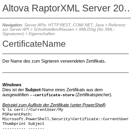
Altova RaptorXML Serv
Navigation:
Server APIs; HTTP REST, COM/.NET, Java
>
Referenz
zur Server API
>
Schnittstellen/Klassen
>
XMLDSig (für XML-
Signaturen)
>
Eigenschaften
CertificateName
Der Name des zum Signieren verwendeten Zertifikats.
Windows
Dies ist der
Subject
-Name eines Zertifikats aus dem
ausgewählten
(Zertifikatspeicher).
--certificate-store
Beispiel zum Aufliste der Zertifikate (unter PowerShell)
% ls cert://CurrentUser/My
PSParentPath:
Microsoft.PowerShell.Security\Certificate::CurrentUser\
Thumbprint Subject
---------- -------