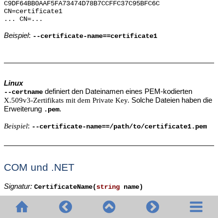
C9DF64BB0AAF5FA73474D78B7CCFFC37C95BFC6C
CN=certificate1
... CN=...
Beispiel
:
--certificate-name==certificate1
Linux
definiert den Dateinamen eines PEM-kodierten
--certname
X.509v3-Zertifikats mit dem Private Key.
Solche Dateien haben die
Erweiterung
.
.pem
Beispiel
:
--certificate-name==/path/to/certificate1.pem
COM und .NET
Signatur:
CertificateName(
string
name)