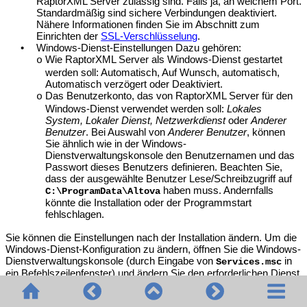
RaptorXML Server
zulässig sind. Falls ja, an welchem Port.
Standardmäßig sind sichere Verbindungen deaktiviert.
Nähere Informationen finden Sie im Abschnitt zum
Einrichten der
SSL-Verschlüsselung
.
•
Windows-Dienst-Einstellungen Dazu gehören:
Wie
RaptorXML Server
als Windows-Dienst gestartet
o
werden soll: Automatisch, Auf Wunsch, automatisch,
Automatisch verzögert oder Deaktiviert.
Das Benutzerkonto, das von
RaptorXML Server
für den
o
Windows-Dienst verwendet werden soll:
Lokales
System, Lokaler Dienst, Netzwerkdienst
oder
Anderer
Benutzer
. Bei Auswahl von
Anderer Benutzer
,
können
Sie ähnlich wie in der Windows-
Dienstverwaltungskonsole den Benutzernamen und das
Passwort dieses Benutzers definieren. Beachten Sie,
dass der ausgewählte Benutzer
Lese/Schreibzugriff auf
haben muss. Andernfalls
C:\ProgramData\Altova
könnte die Installation oder der Programmstart
fehlschlagen.
Sie können die Einstellungen nach der Installation ändern. Um die
Windows-Dienst-Konfiguration zu ändern, öffnen Sie die Windows-
Dienstverwaltungskonsole (durch Eingabe von
in
Services.msc
ein Befehlszeilenfenster) und ändern Sie den erforderlichen Dienst
dort.