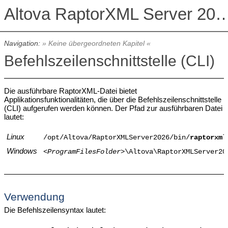
Altova RaptorXML Serv
Navigation:
» Keine übergeordneten Kapitel «
Befehlszeilenschnittstelle (CLI)
Die ausführbare RaptorXML-Datei bietet
Applikationsfunktionalitäten, die über die Befehlszeilenschnittstelle
(CLI) aufgerufen werden können. Der Pfad zur ausführbaren Datei
lautet:
Linux
/opt/Altova/
RaptorXMLServer2026
/bin/
raptorxml
Windows
<
ProgramFilesFolder>
\Altova\
RaptorXMLServer20
Verwendung
Die Befehlszeilensyntax lautet: