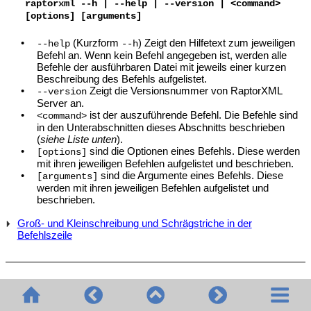
raptorxml --h | --help | --version | <command>
[options] [arguments]
•
(Kurzform
) Zeigt
den Hilfetext zum jeweiligen
--help
--h
Befehl an. Wenn kein Befehl angegeben ist, werden alle
Befehle der ausführbaren Datei mit jeweils einer kurzen
Beschreibung des Befehls aufgelistet.
•
Zeigt die Versionsnummer von RaptorXML
--version
Server an.
•
ist der auszuführende Befehl. Die Befehle sind
<command>
in den Unterabschnitten dieses Abschnitts beschrieben
(
siehe Liste unten
).
•
sind die Optionen eines Befehls. Diese werden
[options]
mit ihren jeweiligen Befehlen aufgelistet und beschrieben.
•
sind die Argumente eines Befehls. Diese
[arguments]
werden mit ihren jeweiligen Befehlen aufgelistet und
beschrieben.
Groß- und Kleinschreibung und Schrägstriche in der
Befehlszeile
CLI-Befehle
In den folgenden Unterabschnitten sind die CLI-Befehle nach