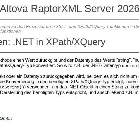
Altova RaptorXML Server 202
ionen zu den Prozessoren
>
XSLT- und XPath/XQuery-Funktionen
>
Di
funktionen
en: .NET in XPath/XQuery
ode einen Wert zurückgibt und der Datentyp des Werts "string", "num
th/XQuery-Typ konvertiert. So wird z.B. der .NET-Datentyp
decima
t oder ein Datentyp zurückgegeben wird, bei dem es sich nicht um de
 die Konvertierung in den benötigten XPath/XQuery-Typ erfolgt, indem
) verwenden, um das .NET-Objekt in einen String zu kon
ToString()
n Darstellung des benötigten Typs entspricht, und anschließend z.B. 
a GmbH