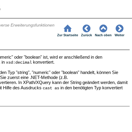
6
verse Erweiterungsfunktionen
Zur Startseite
Zurück
Nach oben
Weiter
eric" oder "boolean" ist, wird er anschließend in den
in
konvertiert.
l
xsd:decimal
n Typ "string", "numeric" oder "boolean" handelt, können Sie
 Sie zuerst eine .NET-Methode (z.B.
vertieren. In XPath/XQuery kann der String geändert werden, damit
mit Hilfe des Ausdrucks
in den benötigten Typ konvertiert
cast as