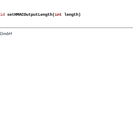
id
setHMACOutputLength(
int
length)
a GmbH