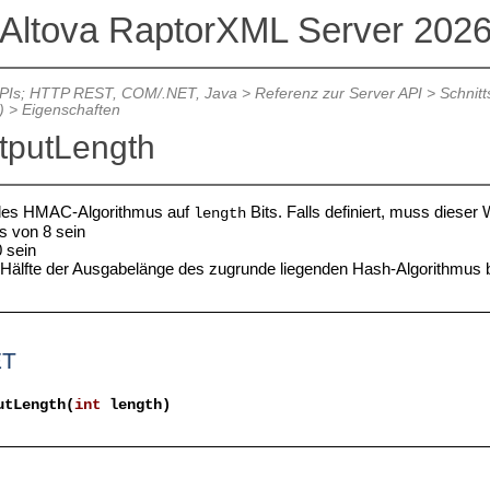
Altova RaptorXML Server 202
APIs; HTTP REST, COM/.NET, Java
>
Referenz zur Server API
>
Schnitt
)
>
Eigenschaften
putLength
 des HMAC-Algorithmus auf
Bits. Falls definiert, muss dieser 
length
s von 8 sein
0 sein
 Hälfte der Ausgabelänge des zugrunde liegenden Hash-Algorithmus 
ET
utLength(
int
length)