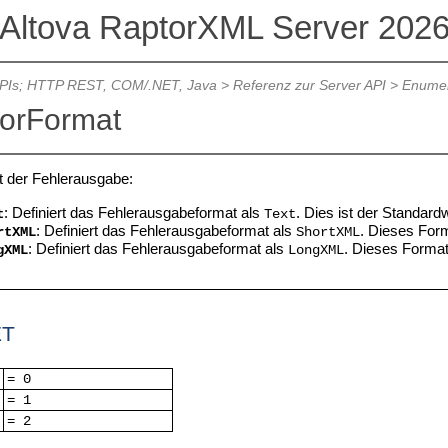
Altova RaptorXML Server 202
APIs; HTTP REST, COM/.NET, Java
>
Referenz zur Server API
>
Enumer
orFormat
t der Fehlerausgabe:
:
Definiert das Fehlerausgabeformat als
. Dies ist der Standardw
t
Text
:
Definiert das Fehlerausgabeformat als
. Dieses For
rtXML
ShortXML
:
Definiert das Fehlerausgabeformat als
. Dieses Format
gXML
LongXML
ET
= 0
= 1
= 2