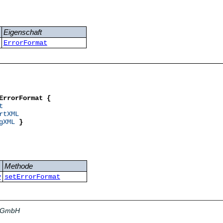
Eigenschaft
ErrorFormat
ErrorFormat {
t
rtXML
gXML
}
Methode
y
setErrorFormat
a GmbH