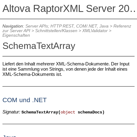
Altova RaptorXML Serv
Navigation:
Server APIs; HTTP REST, COM/.NET, Java
>
Referenz
zur Server API
>
Schnittstellen/Klassen
>
XMLValidator
>
Eigenschaften
SchemaTextArray
Liefert den Inhalt mehrerer XML-Schema-Dokumente.
Der Input
ist eine Sammlung von Strings, von denen jede der Inhalt eines
XML-Schema-Dokuments ist.
COM und .NET
Signatur:
SchemaTextArray(
object
schemaDocs)