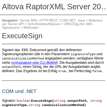
Altova RaptorXML Serv
Navigation:
Server APIs; HTTP REST, COM/.NET, Java
>
Referenz
zur Server API
>
Schnittstellen/Klassen
>
XMLDSig (für XML-
Signaturen)
>
Methoden
ExecuteSign
Signiert das XML-Dokument gemäß den definierten
Signierungsoptionen (die in den Parametern
und
signatureType
angegeben werden;
verfügbare Werte
canonicalizationMethod
siehe
xmlsignature-sign CLI-Befehl
). Die Ausgabedatei wird durch
, einen String, der die URL der Ausgabedatei angibt,
outputPath
definiert. Das Ergebnis ist bei Erfolg
bei Fehlschlag
.
true,
false
COM und .NET
Signatur:
boolean
ExecuteSign(
string
outputPath,
string
signatureType,
string
canonicalizationMethod)