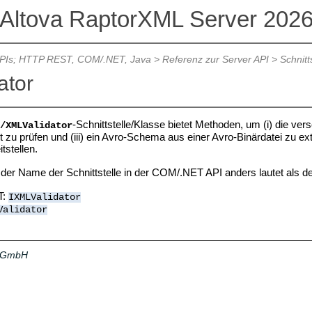
Altova RaptorXML Server 202
APIs; HTTP REST, COM/.NET, Java
>
Referenz zur Server API
>
Schnitt
ator
-Schnittstelle/Klasse bietet Methoden, um (i) die ve
/XMLValidator
t zu prüfen und (iii) ein Avro-Schema aus einer Avro-Binärdatei zu ex
tstellen.
der Name der Schnittstelle in der COM/.NET API anders lautet als de
T:
IXMLValidator
Validator
a GmbH