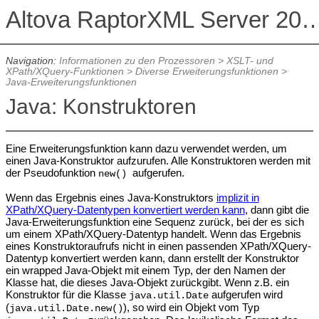
Altova RaptorXML Serv
Navigation:
Informationen zu den Prozessoren
>
XSLT- und
XPath/XQuery-Funktionen
>
Diverse Erweiterungsfunktionen
>
Java-Erweiterungsfunktionen
Java: Konstruktoren
Eine Erweiterungsfunktion kann dazu verwendet werden, um
einen Java-Konstruktor aufzurufen. Alle Konstruktoren werden mit
der Pseudofunktion
aufgerufen.
new()
Wenn das Ergebnis eines Java-Konstruktors
implizit in
XPath/XQuery-Datentypen konvertiert werden kann
, dann gibt die
Java-Erweiterungsfunktion eine Sequenz zurück, bei der es sich
um einem XPath/XQuery-Datentyp handelt. Wenn das Ergebnis
eines Konstruktoraufrufs nicht in einen passenden XPath/XQuery-
Datentyp konvertiert werden kann, dann erstellt der Konstruktor
ein wrapped Java-Objekt mit einem Typ, der den Namen der
Klasse hat, die dieses Java-Objekt zurückgibt. Wenn z.B. ein
Konstruktor für die Klasse
aufgerufen wird
java.util.Date
(
), so wird ein Objekt vom Typ
java.util.Date.new()