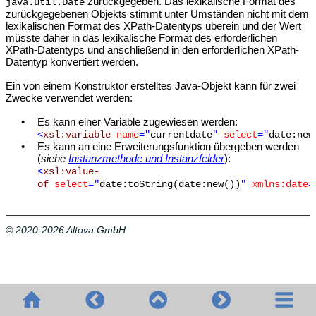
zurückgegeben. Das lexikalische Format des
java.util.Date
zurückgegebenen Objekts stimmt unter Umständen nicht mit dem
lexikalischen Format des XPath-Datentyps überein und der Wert
müsste daher in das lexikalische Format des erforderlichen
XPath-Datentyps und anschließend in den erforderlichen XPath-
Datentyp konvertiert werden.
Ein von einem Konstruktor erstelltes Java-Objekt kann für zwei
Zwecke verwendet werden:
•
Es kann einer Variable zugewiesen werden:
<
xsl:variable
name
="
currentdate
"
select
="
date:new
•
Es kann an eine Erweiterungsfunktion übergeben werden
(
siehe
Instanzmethode und Instanzfelder
):
<
xsl:value-
of
select
="
date:toString(date:new())
"
xmlns:date
=
© 2020-2026 Altova GmbH