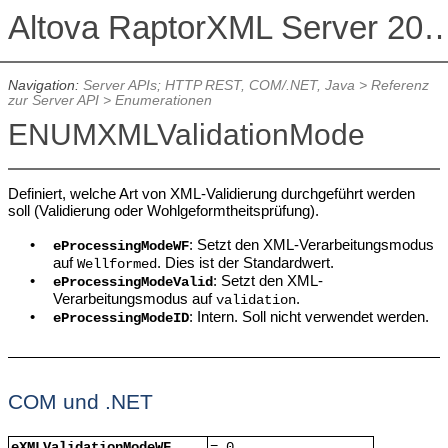
Altova RaptorXML Serv
Navigation:
Server APIs; HTTP REST, COM/.NET, Java
>
Referenz
zur Server API
>
Enumerationen
ENUMXMLValidationMode
Definiert, welche Art von XML-Validierung durchgeführt werden
soll (Validierung oder Wohlgeformtheitsprüfung).
•
:
Setzt den XML-Verarbeitungsmodus
eProcessingModeWF
auf
. Dies ist der Standardwert.
Wellformed
•
: Setzt den XML-
eProcessingModeValid
Verarbeitungsmodus auf
.
validation
•
:
Intern. Soll nicht verwendet werden.
eProcessingModeID
COM und .NET
eXMLValidationModeWF
= 0