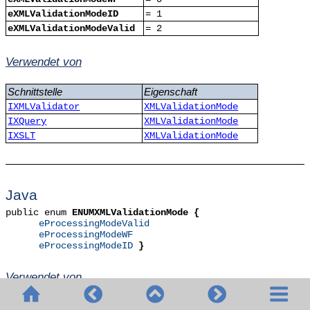
eXMLValidationModeID
= 1
eXMLValidationModeValid
= 2
Verwendet von
Schnittstelle
Eigenschaft
IXMLValidator
XMLValidationMode
IXQuery
XMLValidationMode
IXSLT
XMLValidationMode
Java
public enum
ENUMXMLValidationMode {
eProcessingModeValid
eProcessingModeWF
eProcessingModeID
}
Verwendet von
Klasse
Methode