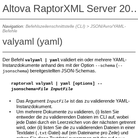
Altova RaptorXML Serv
Navigation:
Befehlszeilenschnittstelle (CLI)
>
JSON/Avro/YAML-
Befehle
valyaml (yaml)
Der Befehl
validiert ein oder mehrere YAML-
valyaml | yaml
Instanzdokumente anhand des mit der Option
(
--schema
--
) bereitgestellten JSON-Schemas.
jsonschema
raptorxml
valyaml | yaml [options] --
jsonschema=
File
InputFile
•
Das Argument
ist das zu validierende YAML-
InputFile
Instanzdokument.
•
Um mehrere Dokumente zu validieren, (i) listen Sie
entweder die zu validierenden Dateien im CLI auf, wobei
jede Datei durch ein Leerzeichen von der nächsten getrennt
wird, oder (ii) listen Sie die zu validierenden Dateien in einer
Textdatei (
-Datei)
auf (ein Dateiname pro Zeile) und
.txt