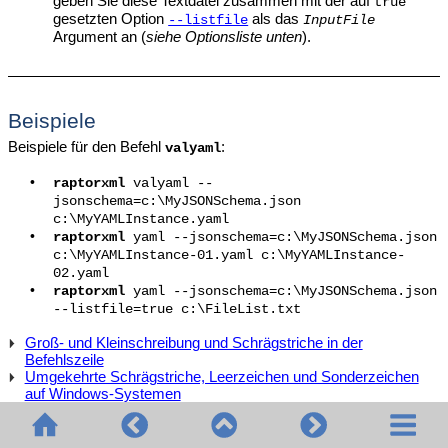
geben Sie diese Textdatei zusammen mit der auf
true
gesetzten Option
als das
--listfile
InputFile
Argument an (
siehe Optionsliste unten
).
Beispiele
Beispiele für den Befehl
:
valyaml
•
raptorxml
valyaml --
jsonschema=c:\MyJSONSchema.json
c:\MyYAMLInstance.yaml
•
raptorxml
yaml --jsonschema=c:\MyJSONSchema.json
c:\MyYAMLInstance-01.yaml c:\MyYAMLInstance-
02.yaml
•
raptorxml
yaml --jsonschema=c:\MyJSONSchema.json
--listfile=true c:\FileList.txt
Groß- und Kleinschreibung und Schrägstriche in der
Befehlszeile
Umgekehrte Schrägstriche, Leerzeichen und Sonderzeichen
auf Windows-Systemen