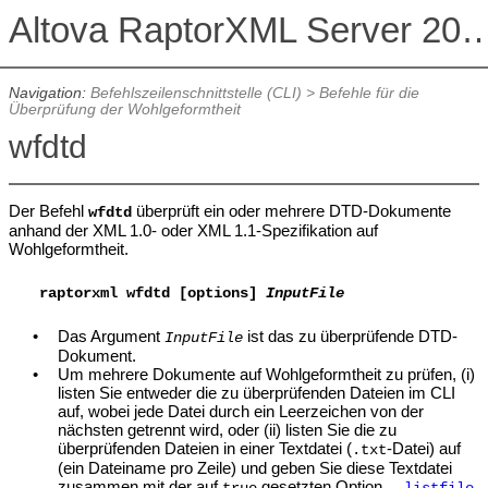
Altova RaptorXML Serv
Navigation:
Befehlszeilenschnittstelle (CLI)
>
Befehle für die
Überprüfung der Wohlgeformtheit
wfdtd
Der Befehl
überprüft ein oder mehrere DTD-Dokumente
wfdtd
anhand der XML 1.0- oder XML 1.1-Spezifikation auf
Wohlgeformtheit.
raptorxml wfdtd [options]
InputFile
•
Das Argument
ist das zu überprüfende DTD-
InputFile
Dokument.
•
Um mehrere Dokumente auf Wohlgeformtheit zu prüfen, (i)
listen Sie entweder die zu überprüfenden Dateien im CLI
auf, wobei jede Datei durch ein Leerzeichen von der
nächsten getrennt wird, oder (ii) listen Sie die zu
überprüfenden Dateien in einer Textdatei (
-Datei) auf
.txt
(ein Dateiname pro Zeile) und geben Sie diese Textdatei
zusammen mit der auf
gesetzten Option