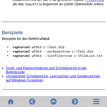
true
--listfile
als das
Argument an (
siehe Optionsliste unten
).
InputFile
Beispiele
Beispiele für den Befehl
:
wfdtd
•
raptorxml
wfdtd c:\Test.dtd
•
raptorxml
wfdtd --verbose=true c:\Test.dtd
•
raptorxml
wfdtd --listfile=true c:\FileList.txt
Groß- und Kleinschreibung und Schrägstriche in der
Befehlszeile
Umgekehrte Schrägstriche, Leerzeichen und Sonderzeichen
auf Windows-Systemen
Optionen
Optionen werden in ihrer kurzen Form (falls verfügbar) und in ihrer