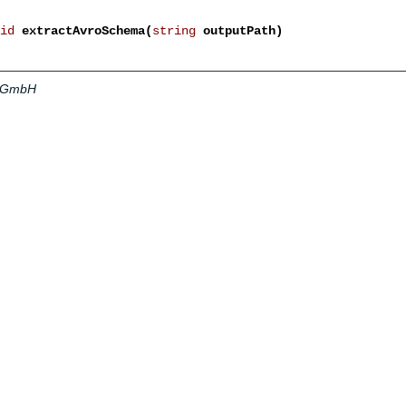
id
extractAvroSchema(
string
outputPath)
a GmbH