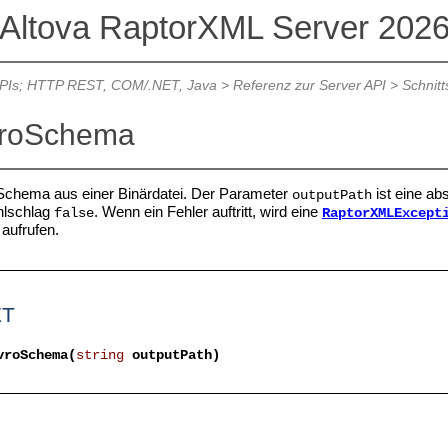
Altova RaptorXML Server 202
APIs; HTTP REST, COM/.NET, Java
>
Referenz zur Server API
>
Schnitt
vroSchema
-Schema aus einer Binärdatei. Der Parameter
ist eine ab
outputPath
hlschlag
. Wenn ein Fehler auftritt, wird eine
false
RaptorXMLExcept
aufrufen.
ET
vroSchema(
string
outputPath)