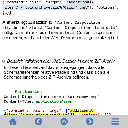
{“command”: “xsi”, “args”: [
“additional-
files:///mybigarchive.zip%7Czip/*.xml”
], “options”:
{…}}
Anmerkung:
Zusätzlich zu
'Content-Disposition:
ist auch
attachment'
'Content-Disposition: form-data'
gültig. Da mehrere Tools
als Content Disposition
form-data
generieren, wird auch der Wert
als gültig akzeptiert.
form-data
Beispiel: Validieren aller XML-Dateien in einem ZIP-Archiv
In diesem Beispiel wird davon ausgegangen, dass alle
Schemareferenzen relative Pfade sind und dass sich alle
Schemas innerhalb des ZIP-Archivs befinden.
--
---
PartBoundary
Content-Disposition: form-data; name="msg"
Content-Type:
application/json
{
"command"
:
"xsi"
,
"args"
:
[
"
additional-
files:///Demo.zip%7Czip/*.xml
"
]
,
"options"
:
{}}
--
---
PartBoundary