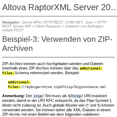
Altova RaptorXML Serv
Navigation:
Server APIs; HTTP REST, COM/.NET, Java
>
HTTP
REST Server-API
>
Client Requests
>
Initiieren von Aufträgen
mittels POST
Beispiel-3: Verwenden von ZIP-
Archiven
ZIP-Archive können auch hochgeladen werden und Dateien
innerhalb eines ZIP-Archivs können über das
additional-
Schema referenziert werden. Beispiel:
files-
additional-
files:
///mybigarchive.zip%7Czip/biginstance.xml
Anmerkung:
Der
-Teil muss als
URI-maskiert
|zip/
%7Czip/
werden, damit er der URI RFC entspricht, da das Pipe-Symbol
|
direkt nicht zulässig ist. Auch globale Muster wie (
und
) können
*
?
verwendet werden. Sie können daher alle XML-Dateien in einem
ZIP-Archiv mit einen Befehl wie dem folgenden validieren: