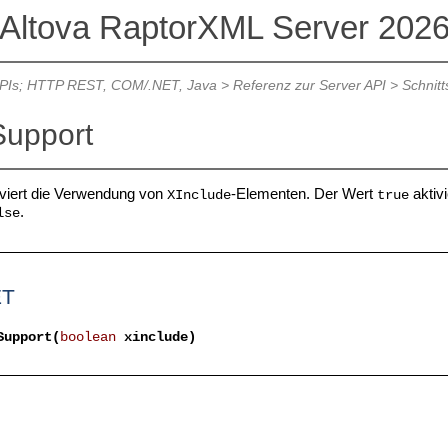
Altova RaptorXML Server 202
APIs; HTTP REST, COM/.NET, Java
>
Referenz zur Server API
>
Schnitt
Support
tiviert die Verwendung von
-Elementen. Der Wert
aktiv
XInclude
true
.
lse
ET
Support(
boolean
xinclude)