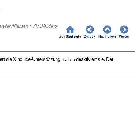
6
stellen/Klassen
>
XMLValidator
Zur Startseite
Zurück
Nach oben
Weiter
iert die XInclude-Unterstützung;
deaktiviert sie.
Der
false