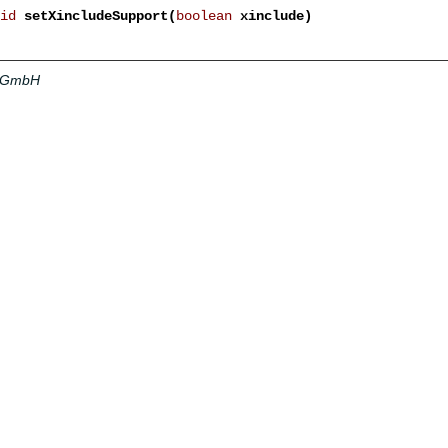
id
setXincludeSupport(
boolean
xinclude)
a GmbH