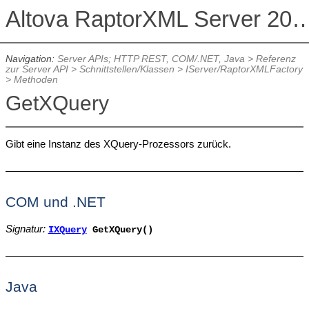
Altova RaptorXML Serv
Navigation:
Server APIs; HTTP REST, COM/.NET, Java
>
Referenz
zur Server API
>
Schnittstellen/Klassen
>
IServer/RaptorXMLFactory
>
Methoden
GetXQuery
Gibt eine Instanz des XQuery-Prozessors zurück.
COM und .NET
Signatur:
IXQuery
GetXQuery()
Java