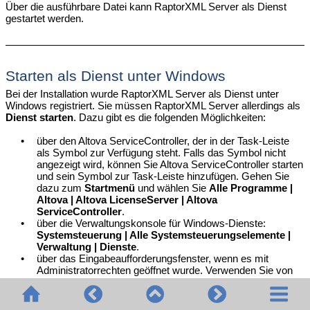
Über die ausführbare Datei kann RaptorXML Server als Dienst
gestartet werden.
Starten als Dienst unter Windows
Bei der Installation wurde RaptorXML Server als Dienst unter
Windows registriert. Sie müssen RaptorXML Server allerdings als
Dienst starten
. Dazu gibt es die folgenden Möglichkeiten:
•
über den Altova ServiceController, der in der Task-Leiste
als Symbol zur Verfügung steht. Falls das Symbol nicht
angezeigt wird, können Sie Altova ServiceController starten
und sein Symbol zur Task-Leiste hinzufügen. Gehen Sie
dazu zum
Startmenü
und wählen Sie
Alle Programme |
Altova | Altova LicenseServer | Altova
ServiceController
.
•
über die Verwaltungskonsole für Windows-Dienste:
Systemsteuerung | Alle Systemsteuerungselemente |
Verwaltung | Dienste
.
•
über das Eingabeaufforderungsfenster, wenn es mit
Administratorrechten geöffnet wurde. Verwenden Sie von
jedem beliebigen Verzeichnis aus den folgenden Befehl
:
net start "Altova
RaptorXMLServer
"
•
über die ausführbare
RaptorXML Server-Datei in einem