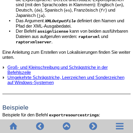
sind (mit den Sprachcodes in Klammern): Englisch (
),
en
Deutsch, (
), Spanisch (
), Französisch (
) und
de
es
fr
Japanisch (
).
ja
•
Das Argument
definiert den Namen und
XMLOutputFile
Pfad der XML-Ausgabedatei.
•
Der Befehl
kann von beiden ausführbaren
assignlicense
Dateien aus aufgerufen werden:
und
raptorxml
.
raptorxmlserver
Eine Anleitung zum Erstellen von Lokalisierungen finden Sie weiter
unten.
Groß- und Kleinschreibung und Schrägstriche in der
Befehlszeile
Umgekehrte Schrägstriche, Leerzeichen und Sonderzeichen
auf Windows-Systemen
Beispiele
Beispiele für den Befehl
:
exportresourcestrings
raptorxml exportresourcestrings en
c:\Strings.xml
raptorxmlserver exportresourcestrings en