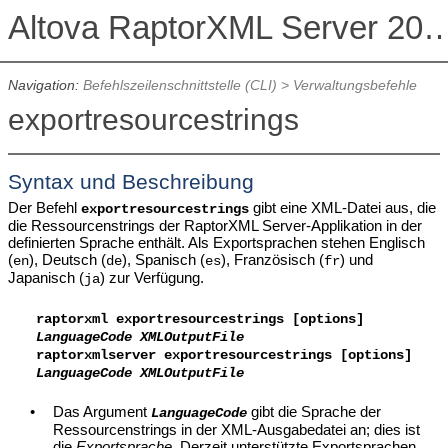
Altova RaptorXML Serv
Navigation:
Befehlszeilenschnittstelle (CLI)
>
Verwaltungsbefehle
exportresourcestrings
Syntax und Beschreibung
Der Befehl
gibt eine XML-Datei aus, die
exportresourcestrings
die Ressourcenstrings der RaptorXML Server-Applikation in der
definierten Sprache enthält. Als Exportsprachen stehen Englisch
(
), Deutsch (
), Spanisch (
), Französisch (
) und
en
de
es
fr
Japanisch (
) zur Verfügung.
ja
raptorxml exportresourcestrings [options]
LanguageCode XMLOutputFile
raptorxmlserver
exportresourcestrings [options]
LanguageCode XMLOutputFile
•
Das Argument
gibt die Sprache der
LanguageCode
Ressourcenstrings in der XML-Ausgabedatei an; dies ist
die
Exportsprache
. Derzeit unterstützte Exportsprachen