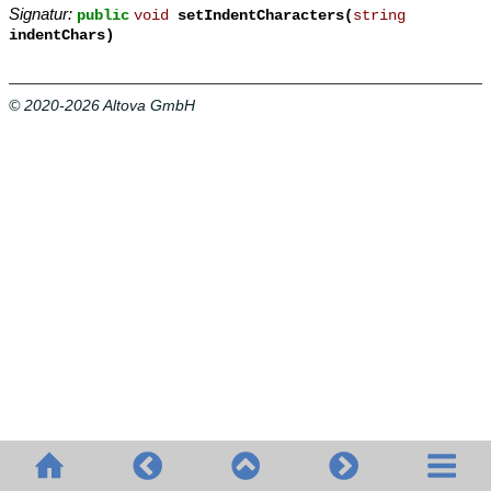
Signatur:
public
void
setIndentCharacters(
string
indentChars)
© 2020-2026 Altova GmbH