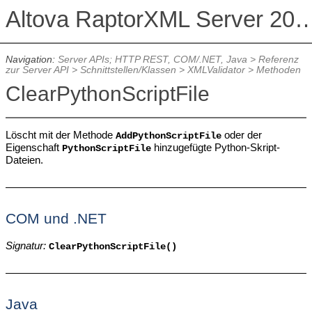
Altova RaptorXML Serv
Navigation:
Server APIs; HTTP REST, COM/.NET, Java
>
Referenz
zur Server API
>
Schnittstellen/Klassen
>
XMLValidator
>
Methoden
ClearPythonScriptFile
Löscht mit der Methode
oder der
AddPythonScriptFile
Eigenschaft
hinzugefügte Python-Skript-
PythonScriptFile
Dateien.
COM und .NET
Signatur:
ClearPythonScriptFile()
Java