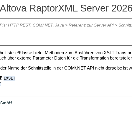
Altova RaptorXML Server 202
APIs; HTTP REST, COM/.NET, Java
>
Referenz zur Server API
>
Schnitt
hnittstelle/Klasse bietet Methoden zum Ausführen von XSLT-Trans
ch über externe Parameter Daten für die Transformation bereitstelle
der Name der Schnittstelle in der COM/.NET API nicht derselbe ist wi
T:
IXSLT
T
a GmbH