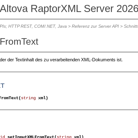
Altova RaptorXML Server 202
APIs; HTTP REST, COM/.NET, Java
>
Referenz zur Server API
>
Schnitt
FromText
g, der der Textinhalt des zu verarbeitenden XML-Dokuments ist.
ET
FromText(
string
xml)
id
setInputXMLFromText(
string
xml)