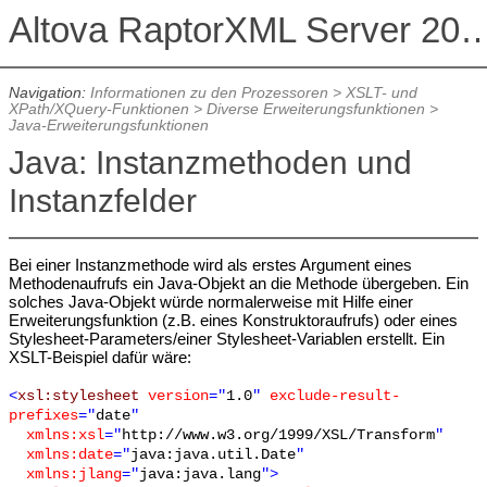
Altova RaptorXML Serv
Navigation:
Informationen zu den Prozessoren
>
XSLT- und
XPath/XQuery-Funktionen
>
Diverse Erweiterungsfunktionen
>
Java-Erweiterungsfunktionen
Java: Instanzmethoden und
Instanzfelder
Bei einer Instanzmethode wird als erstes Argument eines
Methodenaufrufs ein Java-Objekt an die Methode übergeben. Ein
solches Java-Objekt würde normalerweise mit Hilfe einer
Erweiterungsfunktion (z.B. eines Konstruktoraufrufs) oder eines
Stylesheet-Parameters/einer Stylesheet-Variablen erstellt. Ein
XSLT-Beispiel dafür wäre:
<
xsl:stylesheet
version
="
1.0
"
exclude-result-
prefixes
="
date
"
xmlns:xsl
="
http://www.w3.org/1999/XSL/Transform
"
xmlns:date
="
java:java.util.Date
"
xmlns:jlang
="
java:java.lang
">