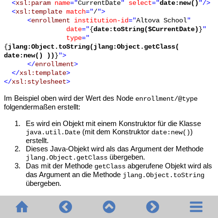
<
xsl:param
name
="
CurrentDate
"
select
="
date:new()
"/>
<
xsl:template
match
="
/
">
<
enrollment
institution-id
="
Altova School
"
date
="
{
date:toString($CurrentDate)
}
"
type
="
{
jlang:Object.toString(jlang:Object.getClass(
date:new() ))
}
">
</
enrollment
>
</
xsl:template
>
</
xsl:stylesheet
>
Im Beispiel oben wird der Wert des Node
enrollment/@type
folgendermaßen erstellt:
1.
Es wird ein Objekt mit einem Konstruktor für die Klasse
(mit dem Konstruktor
)
java.util.Date
date:new()
erstellt.
2.
Dieses Java-Objekt wird als das Argument der Methode
übergeben.
jlang.Object.getClass
3.
Das mit der Methode
abgerufene Objekt wird als
getClass
das Argument an die Methode
jlang.Object.toString
übergeben.
Das Ergebnis (der Wert von
) ist ein String, der den Wert
@type
hat.
java.util.Date